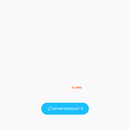
¿Cómo podemos ayudarte a llevar
tu idea
al siguiente nivel?
¡Conversemos!