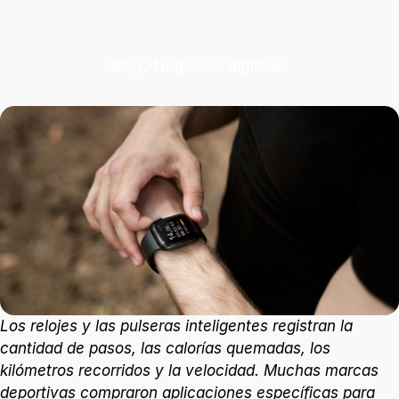
Blog
Negocios digitales
Marca - App -
Consumidor
Es interesante apreciar lo que realmente buscan las
marcas con este tipo de App, y claro, la forma en la
que lo consumimos.
3 min. de lectura
Los relojes y las pulseras inteligentes registran la
cantidad de pasos, las calorías quemadas, los
kilómetros recorridos y la velocidad. Muchas marcas
deportivas compraron aplicaciones específicas para