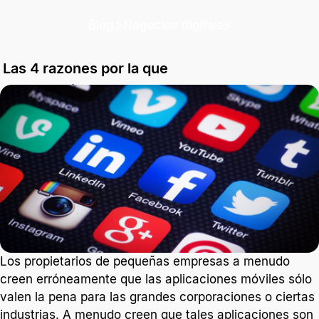
Blog
Negocios digitales
Las 4 razones por la que
tu negocio debe tener
una App
A continuación te mostramos cuatro razones por las
que invertir en una App, es lo mejor que puedes hacer
por tu negocio.
2 min. de lectura
Los propietarios de pequeñas empresas a menudo
creen erróneamente que las aplicaciones móviles sólo
valen la pena para las grandes corporaciones o ciertas
industrias. A menudo creen que tales aplicaciones son