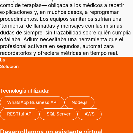
como de terapias— obligaba a los médicos a repetir
explicaciones y, en muchos casos, a reprogramar
procedimientos. Los equipos sanitarios sufrían una
'tormenta' de llamadas y mensajes con las mismas
dudas de siempre, sin trazabilidad sobre quién cumplía
o fallaba. Adium necesitaba una herramienta que el
profesional activara en segundos, automatizara
recordatorios y ofreciera métricas en tiempo real.
La
Solución
Tecnología utilizada:
WhatsApp Business API
Node.js
RESTful API
SQL Server
AWS
Desarrollamos un asistente virtual