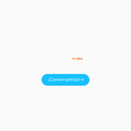
¿Cómo podemos ayudarte a llevar
tu idea
al siguiente nivel?
¡Conversemos!