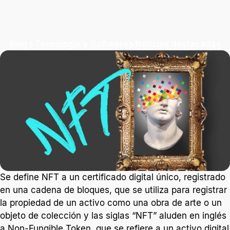
Blog
Tecnología y Software
Noticias destacadas
¿Qué son los NFTs?
Las siglas “NFT” aluden en inglés a Non-Fungible
Token, que se refiere a un activo digital que no podrá
consumirse ni sustituirse.
2 min. de lectura
Se define NFT a un certificado digital único, registrado
en una cadena de bloques, que se utiliza para registrar
la propiedad de un activo como una obra de arte o un
objeto de colección y las siglas “NFT” aluden en inglés
a Non-Fungible Token, que se refiere a un activo digital