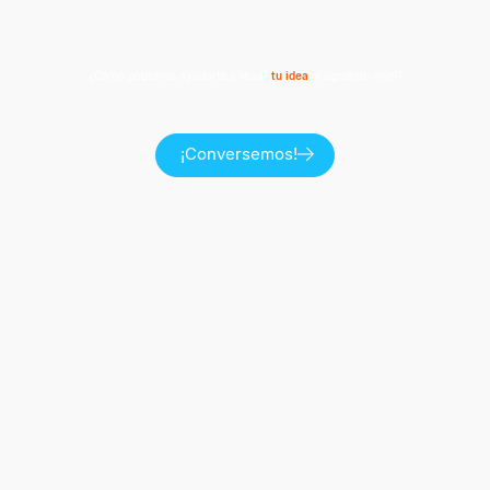
¿Cómo podemos ayudarte a llevar
tu idea
al siguiente nivel?
¡Conversemos!