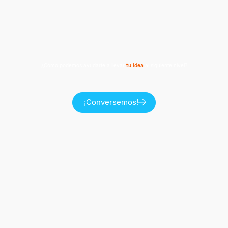
¿Cómo podemos ayudarte a llevar
tu idea
al siguiente nivel?
¡Conversemos!