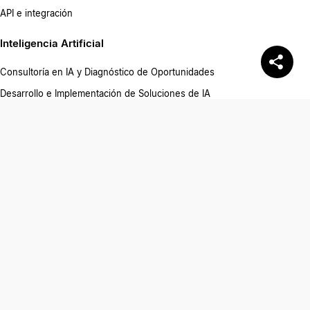
API e integración
Inteligencia Artificial
Consultoría en IA y Diagnóstico de Oportunidades
Desarrollo e Implementación de Soluciones de IA
Automatización Inteligente de Procesos
Capacitación y Talleres Corporativos
Staff Augmentation
Modelos de contratación
Tech Stacks
Experiencia y Retención del Talento
Hardware y Seguridad
Nuestro Proceso