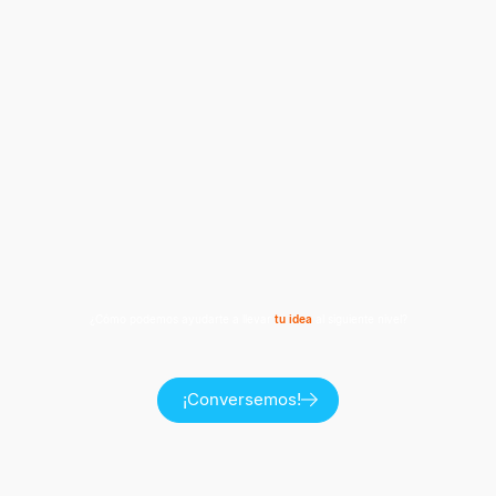
¿Cómo podemos ayudarte a llevar
tu idea
al siguiente nivel?
¡Conversemos!