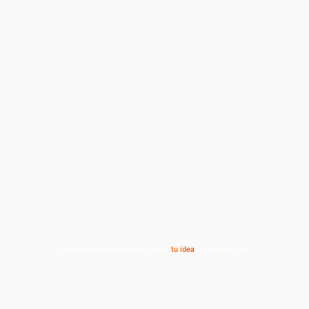
¿Cómo podemos ayudarte a llevar
tu idea
al siguiente nivel?