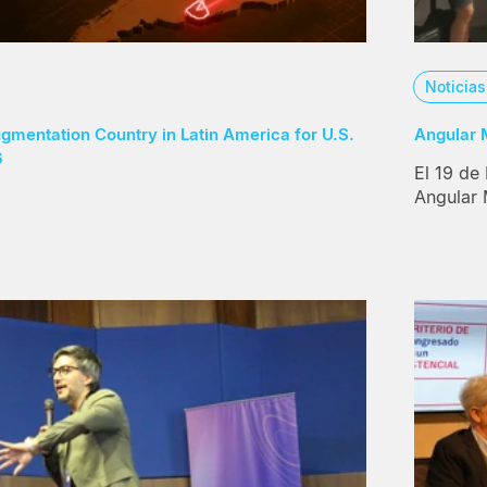
Noticia
ugmentation Country in Latin America for U.S.
Angular 
6
El 19 de
Angular 